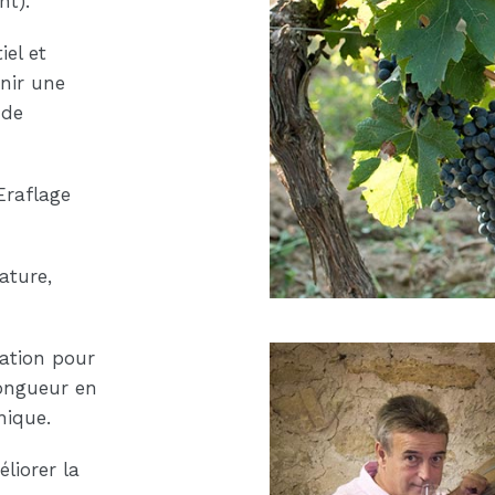
nt).
iel et
enir une
 de
Eraflage
ature,
ation pour
longueur en
nique.
liorer la