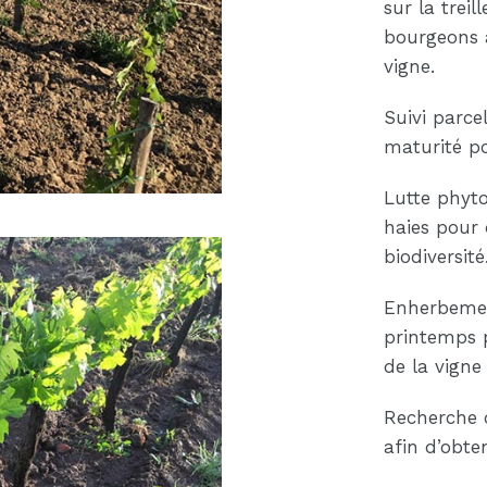
sur la trei
bourgeons 
vigne.
Suivi parcel
maturité po
Lutte phyto
haies pour 
biodiversité
Enherbement
printemps p
de la vigne
Recherche 
afin d’obten